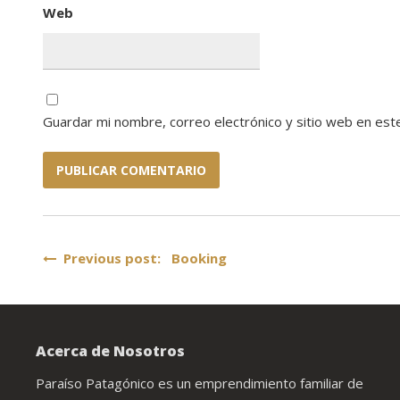
Web
Guardar mi nombre, correo electrónico y sitio web en es
Navegación
Previous post: Booking
de
entradas
Acerca de Nosotros
Paraíso Patagónico es un emprendimiento familiar de