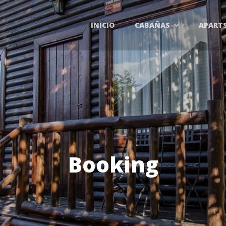
INICIO
CABAÑAS
APART
Booking