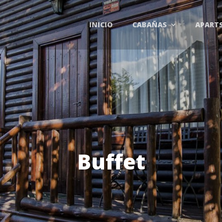
INICIO
CABAÑAS
APART
Buffet