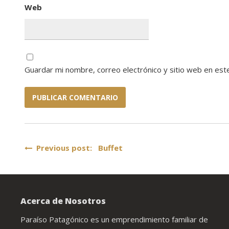
Web
Guardar mi nombre, correo electrónico y sitio web en es
Navegación
Previous post: Buffet
de
entradas
Acerca de Nosotros
Paraíso Patagónico es un emprendimiento familiar de